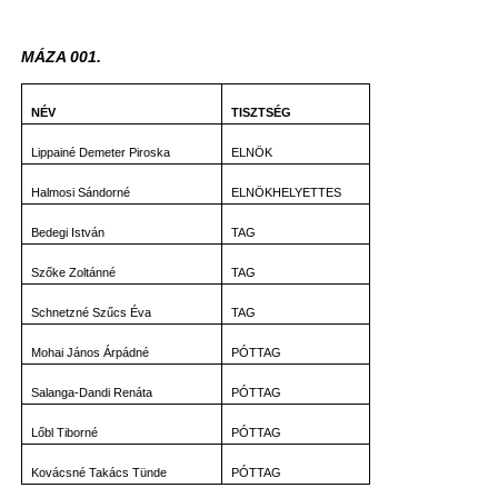
MÁZA 001.
NÉV
TISZTSÉG
Lippainé Demeter Piroska
ELNÖK
Halmosi Sándorné
ELNÖKHELYETTES
Bedegi István
TAG
Szőke Zoltánné
TAG
Schnetzné Szűcs Éva
TAG
Mohai János Árpádné
PÓTTAG
Salanga-Dandi Renáta
PÓTTAG
Lőbl Tiborné
PÓTTAG
Kovácsné Takács Tünde
PÓTTAG