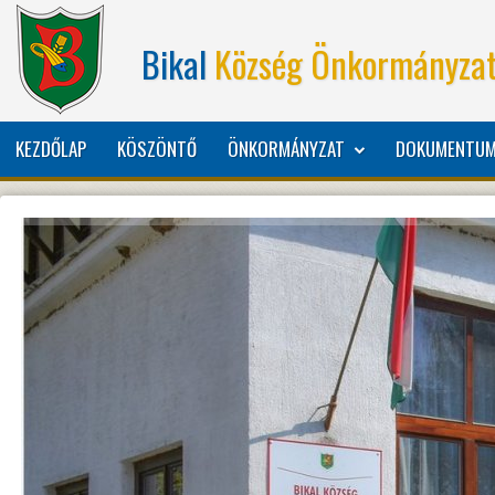
Bikal
Község Önkormányza
KEZDŐLAP
KÖSZÖNTŐ
ÖNKORMÁNYZAT
DOKUMENTU