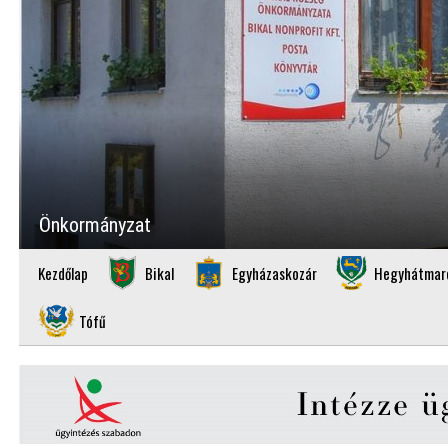
Önkormányzat
Kezdőlap
Bikal
Egyházaskozár
Hegyhátmar
Tófű