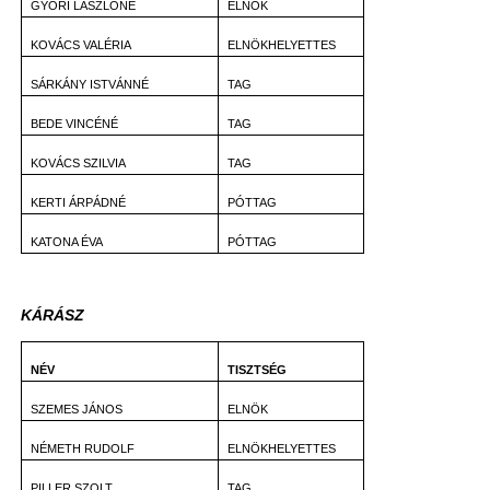
GYŐRI LÁSZLÓNÉ
ELNÖK
KOVÁCS VALÉRIA
ELNÖKHELYETTES
SÁRKÁNY ISTVÁNNÉ
TAG
BEDE VINCÉNÉ
TAG
KOVÁCS SZILVIA
TAG
KERTI ÁRPÁDNÉ
PÓTTAG
KATONA ÉVA
PÓTTAG
KÁRÁSZ
NÉV
TISZTSÉG
SZEMES JÁNOS
ELNÖK
NÉMETH RUDOLF
ELNÖKHELYETTES
PILLER SZOLT
TAG