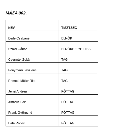
MÁZA 002.
NÉV
TISZTSÉG
Bede Csabáné
ELNÖK
Szalai Gábor
ELNÖKHELYETTES
Csermák Zoltán
TAG
Fenyővári Lászlóné
TAG
Romozi-Müller Rita
TAG
Jenei Andrea
PÓTTAG
Ambrus Edit
PÓTTAG
Frank Györgyné
PÓTTAG
Bata Róbert
PÓTTAG